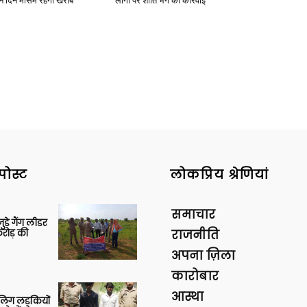
ीन दिन मौसम रहेगा खराब
लोगों पर शांति भंग की कार्रवाई
पोस्ट
लोकप्रिय श्रेणियां
समाचार
ुड़े गैंग लीडर
रोड़ की
राजनीति
अपना ज़िला
कारोबार
आस्था
बालिग लड़कियों