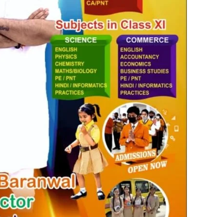
in
Hindi,
Today
Hindi