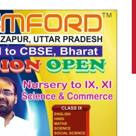
News,
Latest
News