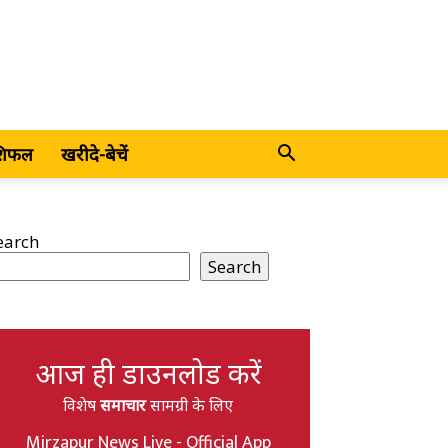
शिफल
खरीदे-बेचें
earch
Search
आज ही डाउनलोड करें
विशेष
समाचार
सामग्री के लिए
Mirzapur News Live - Official App