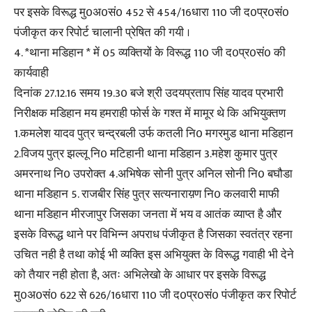
पर इसके विरूद्ध मु0अ0सं0 452 से 454/16धारा 110 जी द0प्र0सं0
पंजीकृत कर रिपोर्ट चालानी प्रेषित की गयी ।
4. *थाना मडिहान * में 05 व्यक्तियों के विरूद्ध 110 जी द0प्र0सं0 की
कार्यवाही
दिनांक 27.12.16 समय 19.30 बजे श्री उदयप्रताप सिंह यादव प्रभारी
निरीक्षक मडिहान मय हमराही फोर्स के गश्त में मामूर थे कि अभियुक्तण
1.कमलेश यादव पुत्र चन्द्रबली उर्फ कतली नि0 मगरमुड थाना मडिहान
2.विजय पुत्र झल्लू नि0 मटिहानी थाना मडिहान 3.महेश कुमार पुत्र
अमरनाथ नि0 उपरोक्त 4.अभिषेक सोनी पुत्र अनिल सोनी नि0 बघौडा
थाना मडिहान 5. राजबीर सिंह पुत्र सत्यनाराय़ण नि0 कलवारी माफी
थाना मडिहान मीरजापुर जिसका जनता में भय व आतंक व्याप्त है और
इसके विरूद्ध थाने पर विभिन्न अपराध पंजीकृत है जिसका स्वतंत्र रहना
उचित नही है तथा कोई भी व्यक्ति इस अभियुक्त के विरूद्ध गवाही भी देने
को तैयार नही होता है, अतः अभिलेखो के आधार पर इसके विरूद्ध
मु0अ0सं0 622 से 626/16धारा 110 जी द0प्र0सं0 पंजीकृत कर रिपोर्ट