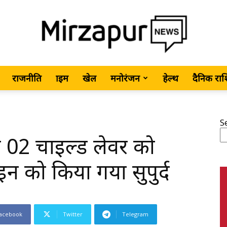
राजनीति
क्राइम
खेल
मनोरंजन
हेल्थ
दैनिक रा
MirzapurNews.com
S
रा 02 चाइल्ड लेवर को
•
ाइन को किया गया सुपुर्द
acebook
Twitter
Telegram
Hindi