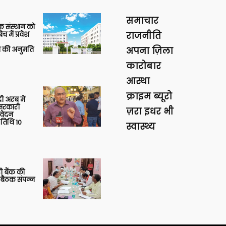
समाचार
िक संस्थान को
 में प्रवेश
राजनीति
की अनुमति
अपना ज़िला
कारोबार
आस्था
क्राइम ब्यूरो
 अरब में
ु सरकारी
ज़रा इधर भी
आवेदन
 तिथि 10
स्वास्थ्य
ी बैंक की
 बैठक संपन्न