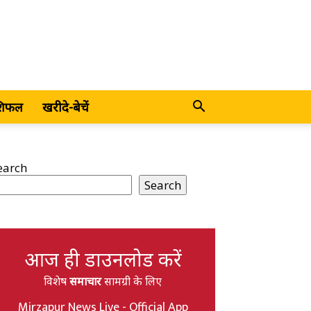
शिफल
खरीदे-बेचें
earch
Search
आज ही डाउनलोड करें
विशेष
समाचार
सामग्री के लिए
Mirzapur News Live - Official App