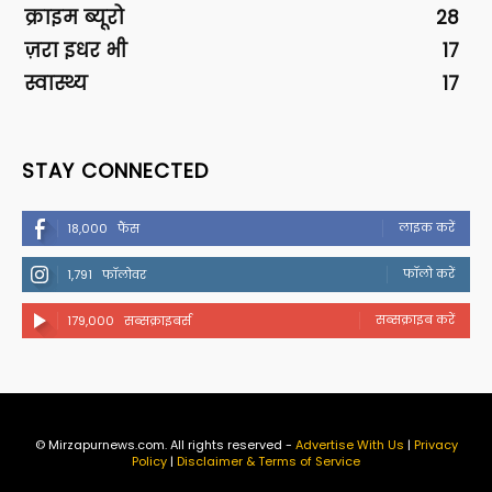
क्राइम ब्यूरो
28
ज़रा इधर भी
17
स्वास्थ्य
17
STAY CONNECTED
लाइक करें
18,000
फैंस
फॉलो करें
1,791
फॉलोवर
सब्सक्राइब करें
179,000
सब्सक्राइबर्स
© Mirzapurnews.com. All rights reserved -
Advertise With Us
|
Privacy
Policy
|
Disclaimer & Terms of Service