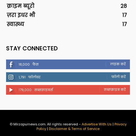
क्राइम ब्यूरो
28
ज़रा इधर भी
17
स्वास्थ्य
17
STAY CONNECTED
लाइक करें
18,000
फैंस
फॉलो करें
1,791
फॉलोवर
सब्सक्राइब करें
179,000
सब्सक्राइबर्स
© Mirzapurnews.com. All rights reserved -
Advertise With Us
|
Privacy
Policy
|
Disclaimer & Terms of Service