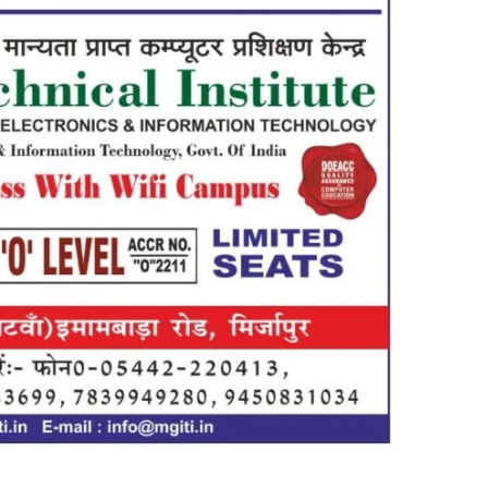
in
Hindi,
Today
Hindi