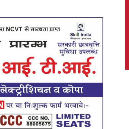
News,
Latest
News