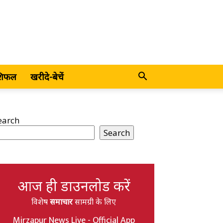
शिफल
खरीदे-बेचें
earch
Search
आज ही डाउनलोड करें
विशेष
समाचार
सामग्री के लिए
Mirzapur News Live - Official App