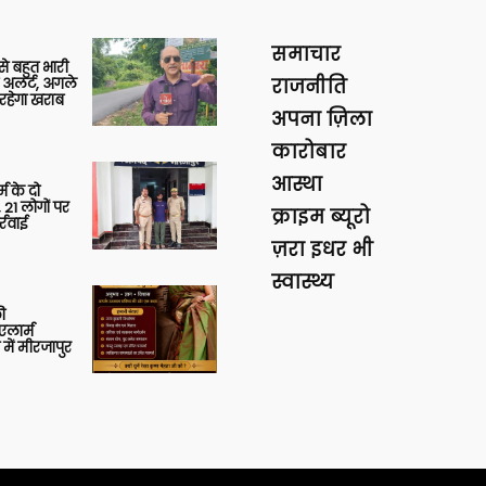
समाचार
 से बहुत भारी
 अलर्ट, अगले
राजनीति
रहेगा खराब
अपना ज़िला
कारोबार
आस्था
र्म के दो
 21 लोगों पर
क्राइम ब्यूरो
्रवाई
ज़रा इधर भी
स्वास्थ्य
ी
लार्म
में मीरजापुर