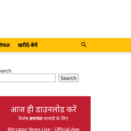
शिफल
खरीदे-बेचें
earch
Search
आज ही डाउनलोड करें
विशेष
समाचार
सामग्री के लिए
Mirzapur News Live - Official App