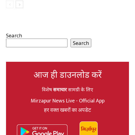
Search
Search
आज ही डाउनलोड करें
विशेष
समाचार
सामग्री के लिए
Mirzapur News Live - Official App
हर वक्त खबरों का अपडेट