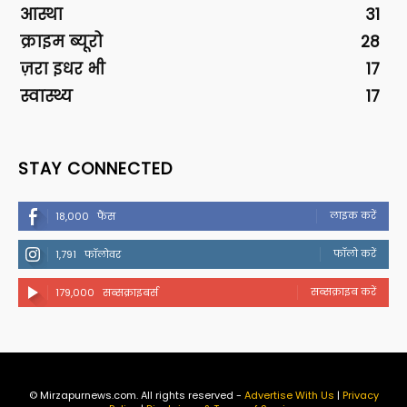
आस्था
31
क्राइम ब्यूरो
28
ज़रा इधर भी
17
स्वास्थ्य
17
STAY CONNECTED
लाइक करें
18,000
फैंस
फॉलो करें
1,791
फॉलोवर
सब्सक्राइब करें
179,000
सब्सक्राइबर्स
© Mirzapurnews.com. All rights reserved -
Advertise With Us
|
Privacy