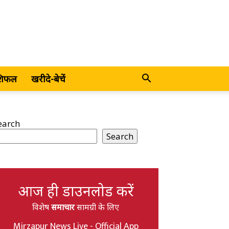
शिफल
खरीदे-बेचें
earch
Search
आज ही डाउनलोड करें
विशेष
समाचार
सामग्री के लिए
Mirzapur News Live - Official App