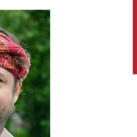
News,
Latest
News