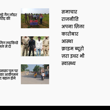
समाचार
ुड़े गैंग लीडर
रोड़ की
राजनीति
अपना ज़िला
कारोबार
आस्था
बालिग लड़कियों
े में दो
क्राइम ब्यूरो
ज़रा इधर भी
स्वास्थ्य
आमघाट पुल पर
ों का आवागमन
द बहाल होने