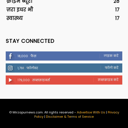
क्राइम ब्यूरो
28
ज़रा इधर भी
17
स्वास्थ्य
17
STAY CONNECTED
लाइक करें
18,000
फैंस
फॉलो करें
1,791
फॉलोवर
सब्सक्राइब करें
179,000
सब्सक्राइबर्स
© Mirzapurnews.com. All rights reserved -
Advertise With Us
|
Privacy
Policy
|
Disclaimer & Terms of Service