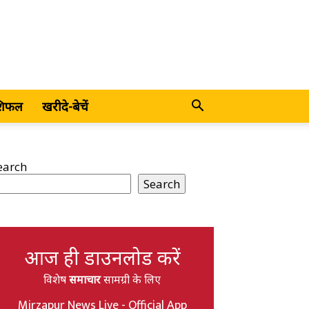
शिफल
खरीदे-बेचें
earch
Search
आज ही डाउनलोड करें
विशेष
समाचार
सामग्री के लिए
Mirzapur News Live - Official App