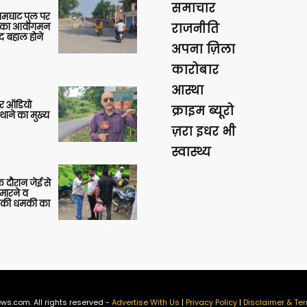
समाचार
आमघाट पुल पर
ों का आवागमन
राजनीति
द बहाल होने
अपना ज़िला
कारोबार
आस्था
र ऑडियो
क्राइम ब्यूरो
थाने का मुख्य
ज़रा इधर भी
स्वास्थ्य
 दौरान जेई से
 मारने व
ाने की धमकी का
ws.com. All rights reserved -
Advertise With Us
|
Privacy Policy
|
Disclaimer & Ter