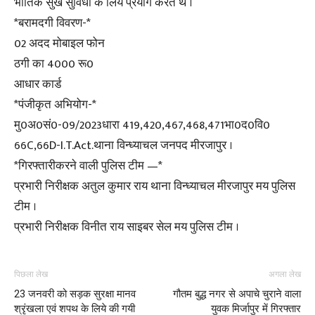
भौतिक सुख सुविधा के लिये प्रयोग करते थे ।
*बरामदगी विवरण-*
02 अदद मोबाइल फोन
ठगी का 4000 रू0
आधार कार्ड
*पंजीकृत अभियोग-*
मु0अ0सं0-09/2023धारा 419,420,467,468,471भा0द0वि0
66C,66D-I.T.Act.थाना विन्ध्याचल जनपद मीरजापुर ।
*गिरफ्तारीकरने वाली पुलिस टीम —*
प्रभारी निरीक्षक अतुल कुमार राय थाना विन्ध्याचल मीरजापुर मय पुलिस
टीम ।
प्रभारी निरीक्षक विनीत राय साइबर सेल मय पुलिस टीम ।
पिछला लेख
अगला लेख
23 जनवरी को सड़क सुरक्षा मानव
गौतम बुद्ध नगर से अपाचे चुराने वाला
श्रृंखला एवं शपथ के लिये की गयी
युवक मिर्जापुर में गिरफ्तार