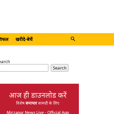
शिफल
खरीदे-बेचें
earch
Search
आज ही डाउनलोड करें
विशेष
समाचार
सामग्री के लिए
Mirzapur News Live - Official App