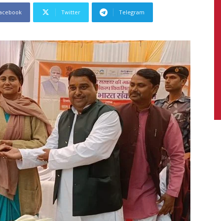
acebook
Twitter
Telegram
News,
Latest
News