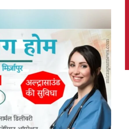
News,
Latest
News