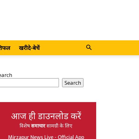
शिफल
खरीदे-बेचें
earch
Search
आज ही डाउनलोड करें
विशेष
समाचार
सामग्री के लिए
Mirzapur News Live - Official App