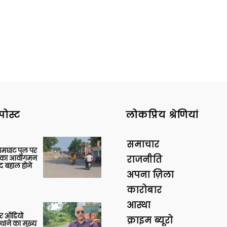
पोस्ट
लोकप्रिय श्रेणियां
समाचार
आमघाट पुल पर
ों का आवागमन
राजनीति
द बहाल होने
अपना ज़िला
कारोबार
आस्था
र ऑडियो
क्राइम ब्यूरो
थाने का मुख्य