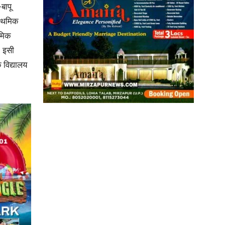
बापू
राथमिक
थमिक
। इसी
News
 विद्यालय
Paper