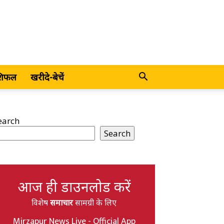
शिफल
खरीदे-बेचें
earch
Search
आज ही डाउनलोड करें
विशेष
समाचार
सामग्री के लिए
Mirzapur News Live - Official App