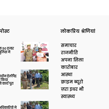
पोस्ट
लोकप्रिय श्रेणियां
समाचार
के 50 हजार
पुलिस ने
राजनीति
अपना ज़िला
कारोबार
आस्था
णाधीन हेलीपैड
े किया
क्राइम ब्यूरो
 कार्य पूरा
ज़रा इधर भी
स्वास्थ्य
 अधिकारियों ने