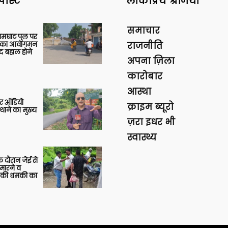
पोस्ट
लोकप्रिय श्रेणियां
समाचार
आमघाट पुल पर
ों का आवागमन
राजनीति
द बहाल होने
अपना ज़िला
कारोबार
आस्था
र ऑडियो
क्राइम ब्यूरो
थाने का मुख्य
ज़रा इधर भी
स्वास्थ्य
 दौरान जेई से
 मारने व
ाने की धमकी का