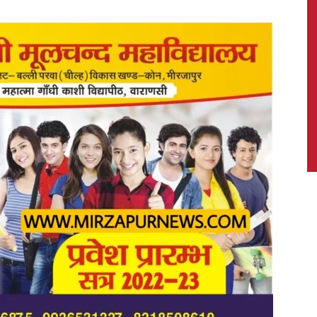
News,
Latest
News