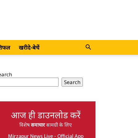
शिफल
खरीदे-बेचें
earch
Search
आज ही डाउनलोड करें
विशेष
समाचार
सामग्री के लिए
Mirzapur News Live - Official App