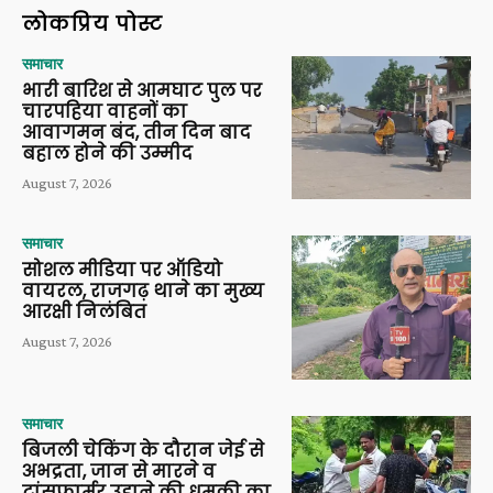
लोकप्रिय पोस्ट
समाचार
भारी बारिश से आमघाट पुल पर
चारपहिया वाहनों का
आवागमन बंद, तीन दिन बाद
बहाल होने की उम्मीद
August 7, 2026
समाचार
सोशल मीडिया पर ऑडियो
वायरल, राजगढ़ थाने का मुख्य
आरक्षी निलंबित
August 7, 2026
समाचार
बिजली चेकिंग के दौरान जेई से
अभद्रता, जान से मारने व
ट्रांसफार्मर उड़ाने की धमकी का