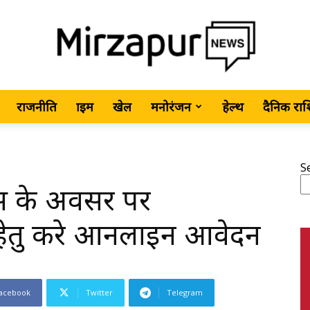
राजनीति
क्राइम
खेल
मनोरंजन
हेल्थ
दैनिक रा
MirzapurNews.com
S
िवस के अवसर पर
•
र हेतु करे आनलाइन आवेदन
acebook
Twitter
Telegram
Hindi