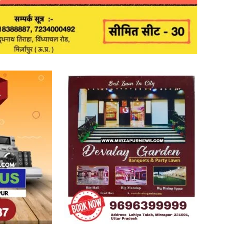
in
Hindi,
Today
Hindi