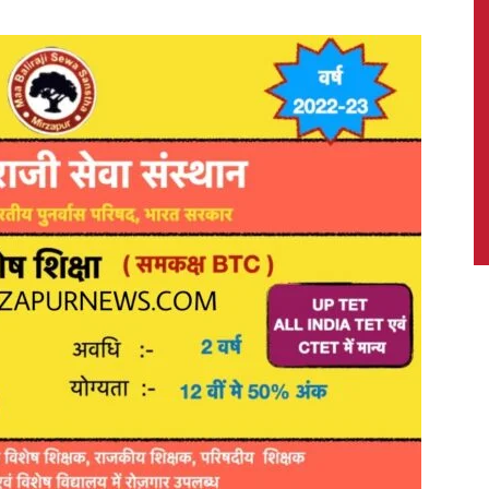
News,
Latest
News