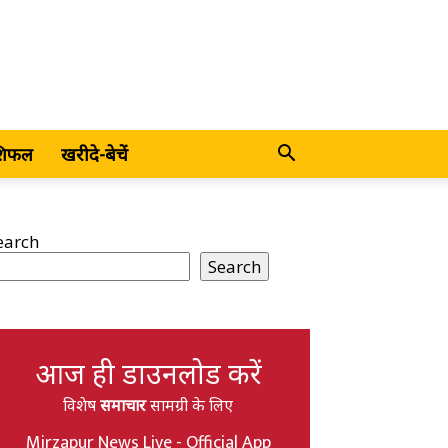
शिफल
खरीदे-बेचें
earch
Search
आज ही डाउनलोड करें
विशेष
समाचार
सामग्री के लिए
Mirzapur News Live - Official App