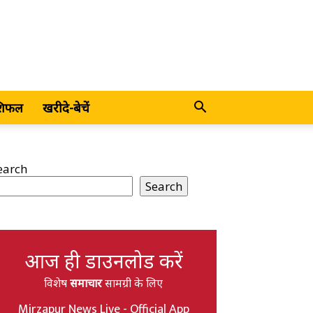
शिफल
खरीदे-बेचें
earch
Search
आज ही डाउनलोड करें
विशेष
समाचार
सामग्री के लिए
Mirzapur News Live - Official App