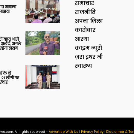
समाचार
्जी व मसाला
बढ़ावा
राजनीति
अपना ज़िला
कारोबार
आस्था
 से बहुत भारी
 अलर्ट, अगले
क्राइम ब्यूरो
रहेगा खराब
ज़रा इधर भी
स्वास्थ्य
र्म के दो
 21 लोगों पर
्रवाई
ws.com. All rights reserved -
Advertise With Us
|
Privacy Policy
|
Disclaimer & Ter