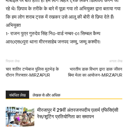
मोबाइल पर बात होती है। हम लोग बिहार ट्रक लेकर डिलीवरी करने जा
रहे थे। छिपाव के तरीके के बारे में पूछा गया तो अभियुक्त द्वारा बताया गया
कि हम लोग शराब ट्रक में रखकर उसे आलू की बोरी से छिपा देते हैं।
अभियुक्त
1- राजन पुत्र गुरुदेव सिंह नि0-वार्ड नम्बर-01 सिम्बल कैम्प
आर0एस0पुरा थाना मीरनसाहेब जनपद जम्मू, जम्मू कश्मीर।
पिछला लेख
अगला लेख
चार शातिर टप्पेबाज पुलिस मुठभेड़ के
भारतीय डाक विभाग द्वारा डाक जीवन
दौरान गिरफ्तार-MIRZAPUR
बिमा मेला का आयोजन-MIRZAPUR
संबंधित लेख
लेखक से और अधिक
मीरजापुर में 29वीं अंतरजनपदीय एलार्म एफिसिएंसी
रेस/शूटिंग प्रतियोगिता का समापन