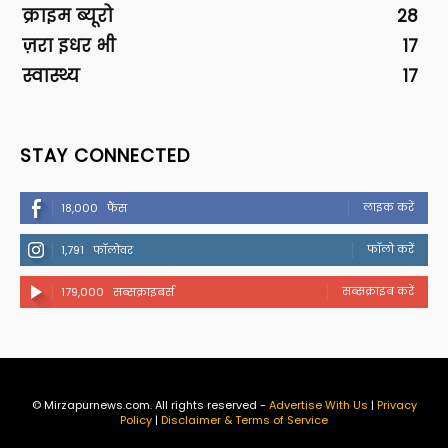
क्राइम ब्यूरो
28
ज़रा इधर भी
17
स्वास्थ्य
17
STAY CONNECTED
लाइक करें
18,000
फैंस
फॉलो करें
1,791
फॉलोवर
सब्सक्राइब करें
179,000
सब्सक्राइबर्स
© Mirzapurnews.com. All rights reserved -
Advertise With Us
|
Privacy
Policy
|
Disclaimer & Terms of Service