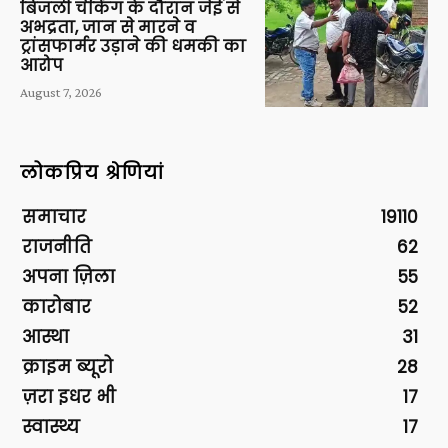
बिजली चेकिंग के दौरान जेई से
अभद्रता, जान से मारने व
ट्रांसफार्मर उड़ाने की धमकी का
आरोप
August 7, 2026
लोकप्रिय श्रेणियां
समाचार
19110
राजनीति
62
अपना ज़िला
55
कारोबार
52
आस्था
31
क्राइम ब्यूरो
28
ज़रा इधर भी
17
स्वास्थ्य
17