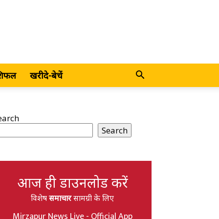
शिफल
खरीदे-बेचें
earch
Search
आज ही डाउनलोड करें
विशेष
समाचार
सामग्री के लिए
Mirzapur News Live - Official App