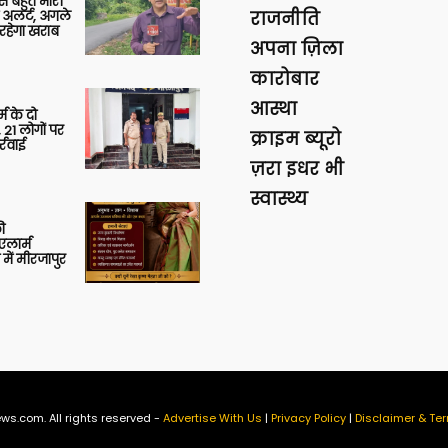
 से बहुत भारी
 अलर्ट, अगले
राजनीति
रहेगा खराब
अपना ज़िला
कारोबार
आस्था
र्म के दो
 21 लोगों पर
क्राइम ब्यूरो
्रवाई
ज़रा इधर भी
स्वास्थ्य
ी
लार्म
में मीरजापुर
ws.com. All rights reserved -
Advertise With Us
|
Privacy Policy
|
Disclaimer & Ter