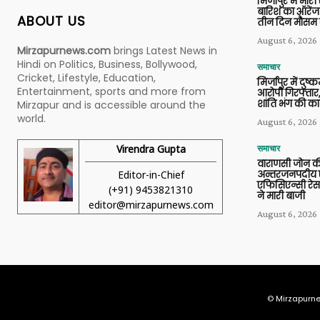
मिर्जापुर में भारी
बारिश का ऑरेंज
ABOUT US
तीन दिन मौसम 
August 6, 2026
Mirzapurnews.com
brings Latest News in
Hindi on Politics, Business, Bollywood,
समाचार
Cricket, Lifestyle, Education,
मिर्जापुर में दुष्क
Entertainment, sports and more from
आरोपी गिरफ्तार,
शांति भंग की कार
Mirzapur and is accessible around the
world.
August 6, 2026
Virendra Gupta
समाचार
वाराणसी जोन क
Editor-in-Chief
अन्तरजनपदीय ए
एफिसिएन्सी रेस 
(+91) 9453821310
ने मारी बाजी
editor@mirzapurnews.com
August 6, 2026
© Mirzapurne