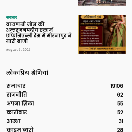
समाचार
वाराणसी जोन की
अन्तरजनपदीय एलार्म
एफिसिएन्सी रेस में मीरजापुर ने
मारी बाजी
August 6, 2026
लोकप्रिय श्रेणियां
समाचार
19106
राजनीति
62
अपना ज़िला
55
कारोबार
52
आस्था
31
क्राइम ब्यूरो
28