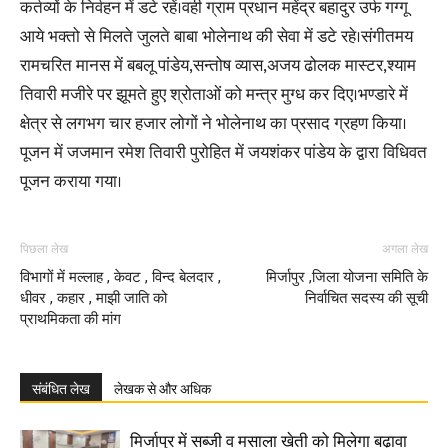
कर्तव्यों के निर्वहन में डटे रहें।वही ग्राम प्रधान महेंद्र बहादुर उर्फ गग्गू
आये भक्तो से मिलते जुलते बाबा भोलेनाथ की सेवा में डटे रहे।संगीतमय
रामचरित मानस में बबलू पांडेय,सन्तोष व्यास,अजय ढोलक मास्टर,श्याम
तिवारी मजीरे पर झूमते हुए श्रोताओं को मन्त्र मुग्ध कर दिए।भण्डारे में
क्षेत्र से लगभग चार हजार लोगों ने भोलेनाथ का प्रसाद ग्रहण किया।
पूजन में जजमान रमेश तिवारी पुरोहित में जयशंकर पांडेय के द्वारा विधिवत
पूजन कराया गया।
पिछला लेख
अगला लेख
विभागों में मल्लाह , केवट , विन्द बेलदार ,
मिर्जापुर ,जिला योजना समिति के
धीवर , कहार , माझी जाति को
निर्वाचित सदस्य की सूची
प्राथमिकता की मांग
संबंधित लेख
लेखक से और अधिक
मिर्जापुर में सब्जी व मसाला खेती को मिलेगा बढ़ावा