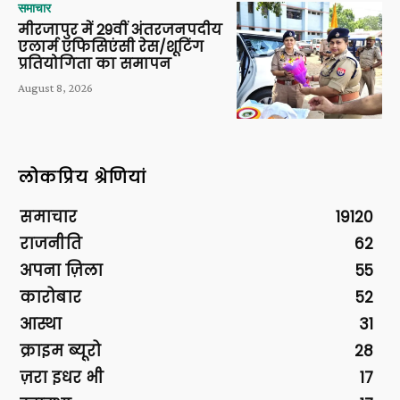
समाचार
मीरजापुर में 29वीं अंतरजनपदीय
एलार्म एफिसिएंसी रेस/शूटिंग
प्रतियोगिता का समापन
August 8, 2026
लोकप्रिय श्रेणियां
समाचार
19120
राजनीति
62
अपना ज़िला
55
कारोबार
52
आस्था
31
क्राइम ब्यूरो
28
ज़रा इधर भी
17