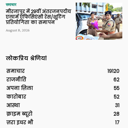
समाचार
मीरजापुर में 29वीं अंतरजनपदीय
एलार्म एफिसिएंसी रेस/शूटिंग
प्रतियोगिता का समापन
August 8, 2026
लोकप्रिय श्रेणियां
समाचार
19120
राजनीति
62
अपना ज़िला
55
कारोबार
52
आस्था
31
क्राइम ब्यूरो
28
ज़रा इधर भी
17