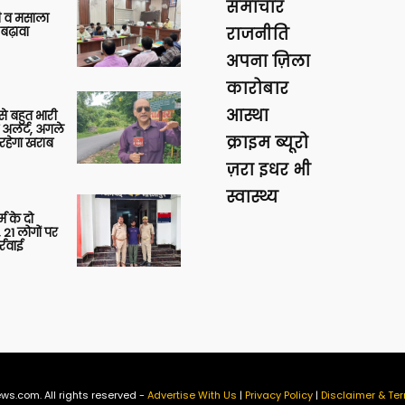
समाचार
्जी व मसाला
बढ़ावा
राजनीति
अपना ज़िला
कारोबार
आस्था
 से बहुत भारी
 अलर्ट, अगले
क्राइम ब्यूरो
रहेगा खराब
ज़रा इधर भी
स्वास्थ्य
र्म के दो
 21 लोगों पर
्रवाई
ws.com. All rights reserved -
Advertise With Us
|
Privacy Policy
|
Disclaimer & Ter