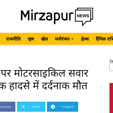
राजनीति
क्राइम
खेल
मनोरंजन
हेल्थ
दैनिक रा
MirzapurNews.com
S
वे पर मोटरसाइकिल सवार
•
 हादसे में दर्दनाक मौत
acebook
Twitter
Telegram
Hindi