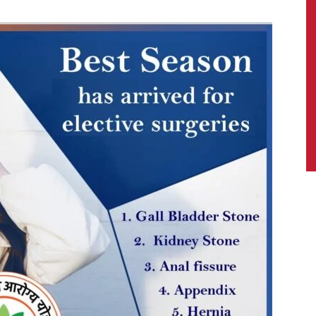
News,
Latest
News