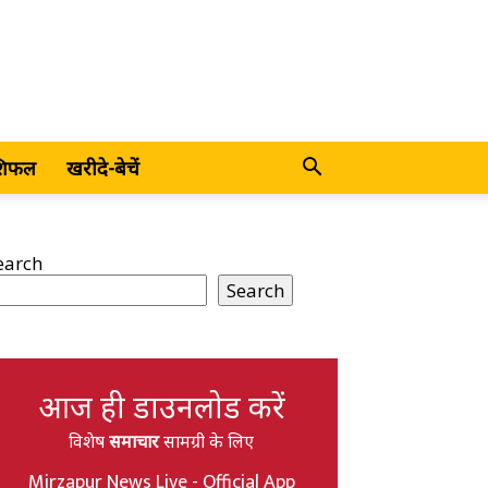
शिफल
खरीदे-बेचें
earch
Search
आज ही डाउनलोड करें
विशेष
समाचार
सामग्री के लिए
Mirzapur News Live - Official App