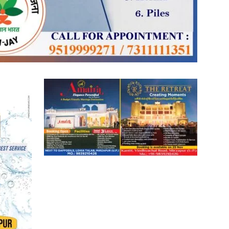
in
Hindi,
Today
Hindi