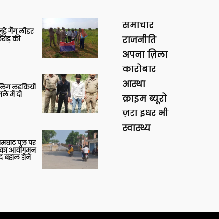
समाचार
ुड़े गैंग लीडर
रोड़ की
राजनीति
अपना ज़िला
कारोबार
आस्था
बालिग लड़कियों
े में दो
क्राइम ब्यूरो
ज़रा इधर भी
स्वास्थ्य
आमघाट पुल पर
ों का आवागमन
द बहाल होने