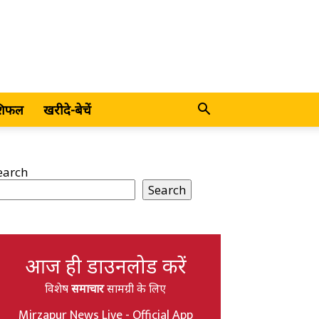
शिफल
खरीदे-बेचें
earch
Search
आज ही डाउनलोड करें
विशेष
समाचार
सामग्री के लिए
Mirzapur News Live - Official App