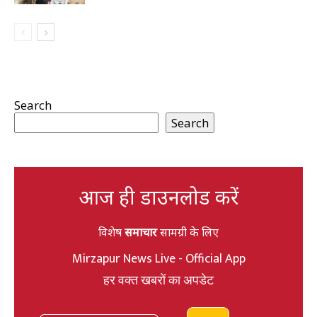
Search
Search
आज ही डाउनलोड करें
विशेष
समाचार
सामग्री के लिए
Mirzapur News Live - Official App
हर वक्त खबरों का अपडेट