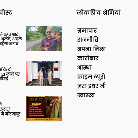
पोस्ट
लोकप्रिय श्रेणियां
समाचार
 से बहुत भारी
 अलर्ट, अगले
राजनीति
रहेगा खराब
अपना ज़िला
कारोबार
आस्था
र्म के दो
 21 लोगों पर
क्राइम ब्यूरो
्रवाई
ज़रा इधर भी
स्वास्थ्य
ी
लार्म
में मीरजापुर