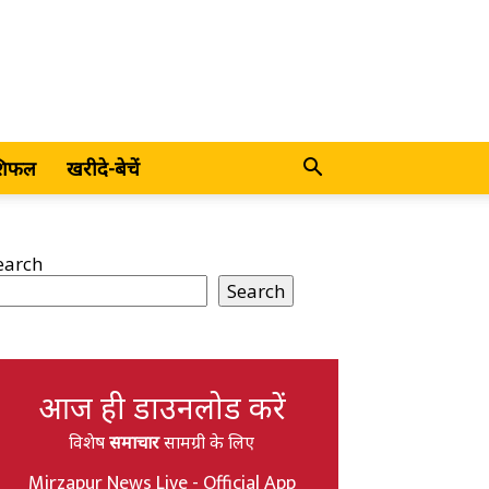
शिफल
खरीदे-बेचें
earch
Search
आज ही डाउनलोड करें
विशेष
समाचार
सामग्री के लिए
Mirzapur News Live - Official App