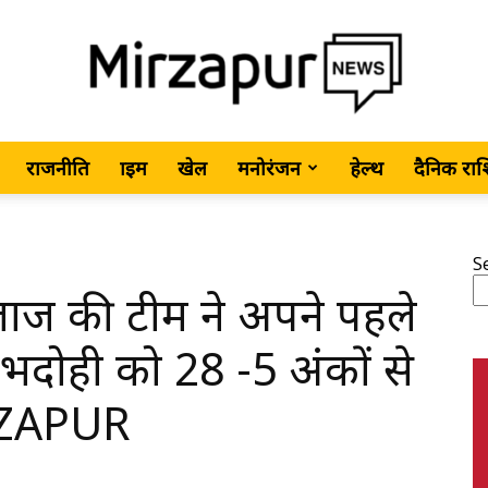
राजनीति
क्राइम
खेल
मनोरंजन
हेल्थ
दैनिक रा
MirzapurNews.com
S
बजाज की टीम ने अपने पहले
•
ूल भदोही को 28 -5 अंकों से
RZAPUR
Hindi