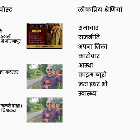
पोस्ट
लोकप्रिय श्रेणियां
समाचार
ी
लार्म
राजनीति
में मीरजापुर
अपना ज़िला
कारोबार
आस्था
गा का जलस्तर
क्राइम ब्यूरो
ज़रा इधर भी
स्वास्थ्य
 चलते कक्षा 1
 विद्यालय