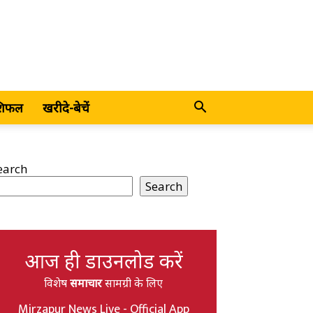
शिफल
खरीदे-बेचें
earch
Search
आज ही डाउनलोड करें
विशेष
समाचार
सामग्री के लिए
Mirzapur News Live - Official App