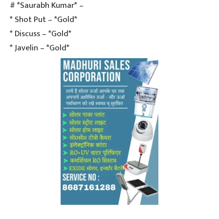
# *Saurabh Kumar* –
* Shot Put – *Gold*
* Discuss – *Gold*
* Javelin – *Gold*