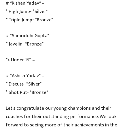
# *Kishan Yadav* –
* High Jump- *Silver*
* Triple Jump- *Bronze*
# *Samriddhi Gupta*
* Javelin- *Bronze*
*> Under 19* –
# *Ashish Yadav* –
* Discuss- *Silver*
* Shot Put- *Bronze*
Let’s congratulate our young champions and their
coaches for their outstanding performance. We look
forward to seeing more of their achievements in the