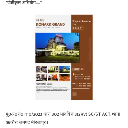
*पंजीकृत अभियोग—*
मु0अ0सं0-110/2023 धारा 302 भादवि व 3(2)(v) SC/ST ACT. थाना
अहरौरा जनपद मीरजापुर ।