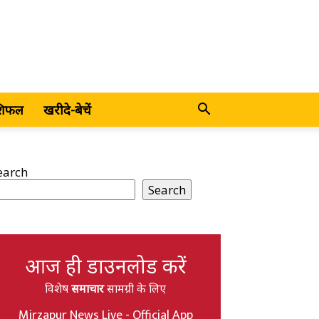
शिफल
खरीदे-बेचें
earch
Search
आज ही डाउनलोड करें
विशेष
समाचार
सामग्री के लिए
Mirzapur News Live - Official App