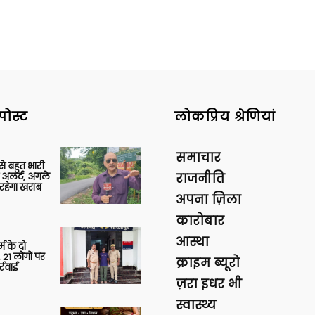
पोस्ट
लोकप्रिय श्रेणियां
समाचार
 से बहुत भारी
 अलर्ट, अगले
राजनीति
रहेगा खराब
अपना ज़िला
कारोबार
आस्था
र्म के दो
 21 लोगों पर
क्राइम ब्यूरो
्रवाई
ज़रा इधर भी
स्वास्थ्य