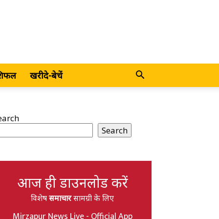
शिफल
खरीदे-बेचें
earch
Search
आज ही डाउनलोड करें
विशेष
समाचार
सामग्री के लिए
Mirzapur News Live - Official App