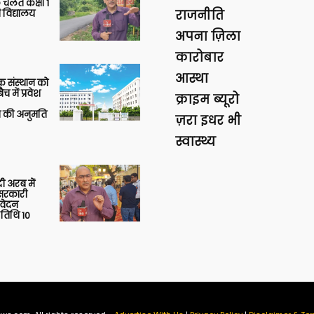
 चलते कक्षा 1
 विद्यालय
राजनीति
अपना ज़िला
कारोबार
आस्था
िक संस्थान को
 में प्रवेश
क्राइम ब्यूरो
की अनुमति
ज़रा इधर भी
स्वास्थ्य
 अरब में
ु सरकारी
आवेदन
 तिथि 10