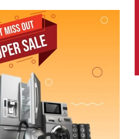
News,
Latest
News