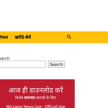
शिफल
खरीदे-बेचें
earch
Search
आज ही डाउनलोड करें
विशेष
समाचार
सामग्री के लिए
Mirzapur News Live - Official App