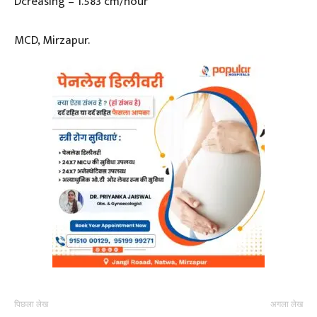
Dcreasing – 1.583 cm/hour
MCD, Mirzapur.
पिछला लेख
अगला लेख