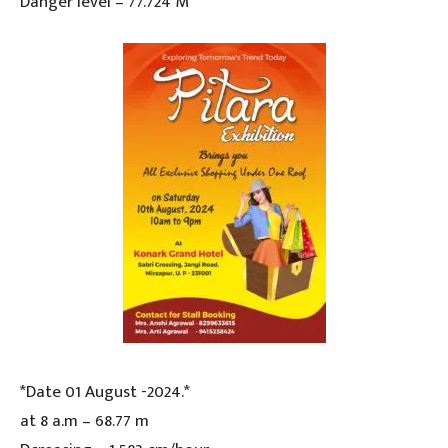
Danger level – 77.724 M
*Date 01 August -2024.*
at 8 a.m – 68.77 m