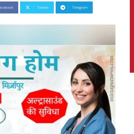
acebook
Twitter
Telegram
News,
Latest
News