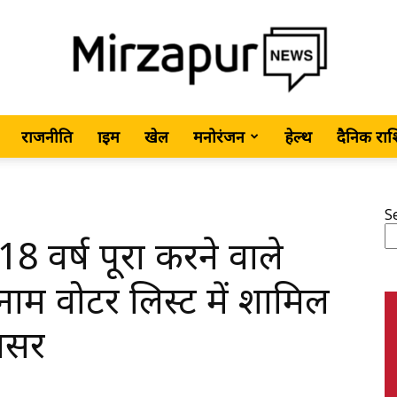
राजनीति
क्राइम
खेल
मनोरंजन
हेल्थ
दैनिक रा
MirzapurNews.com
S
 वर्ष पूरा करने वाले
•
ाम वोटर लिस्ट में शामिल
वसर
Hindi