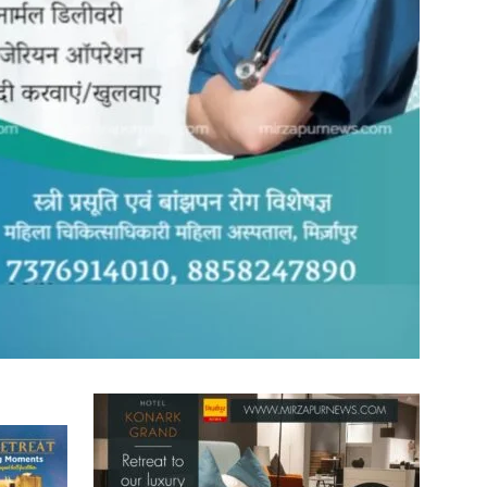
in
Hindi,
Today
Hindi