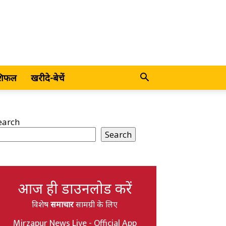
शिफल
खरीदे-बेचें
earch
Search
आज ही डाउनलोड करें
विशेष
समाचार
सामग्री के लिए
Mirzapur News Live - Official App