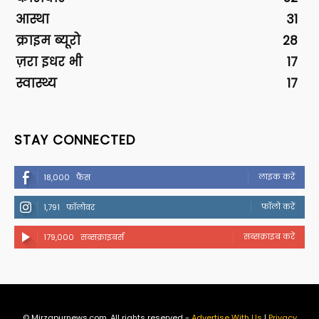
आस्था
31
क्राइम ब्यूरो
28
ज़रा इधर भी
17
स्वास्थ्य
17
STAY CONNECTED
लाइक करें
18,000
फैंस
फॉलो करें
1,791
फॉलोवर
सब्सक्राइब करें
179,000
सब्सक्राइबर्स
© Mirzapurnews.com. All rights reserved -
Advertise With Us
|
Privacy