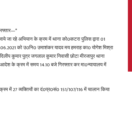
िरफ्तार—*
News,
ये जा रहे अभियान के क्रम में थाना को0कटरा पुलिस द्वारा 01
7.06.2021 को उ0नि0 उमाशंकर यादव मय हमराह का0 योगेश मिश्रा
र्फ दिलीप कुमार पुत्र जगलाल कुमार निवासी छोटा मीरजापुर थाना
ेश के क्रम में समय 14.10 बजे गिरफ्तार कर मा0न्यायालय में
Latest
क्रम में 27 व्यक्तियों का दं0प्र0सं0 151/107/116 में चालान किया
News