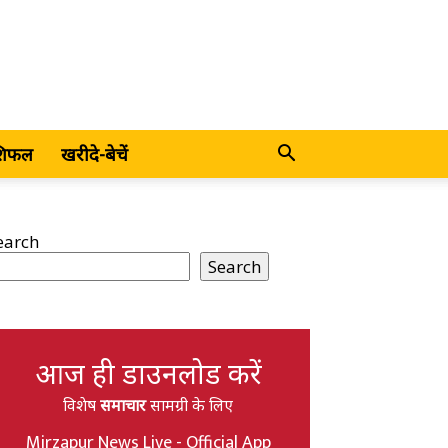
शिफल
खरीदे-बेचें
earch
Search
आज ही डाउनलोड करें
विशेष
समाचार
सामग्री के लिए
Mirzapur News Live - Official App