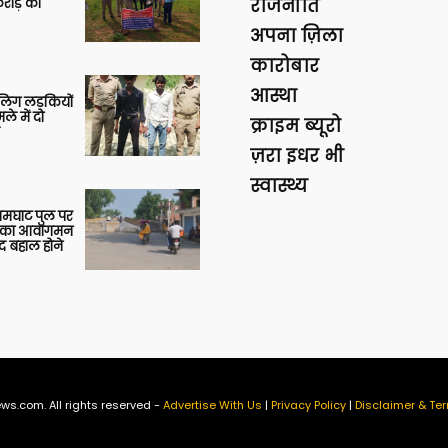
रोड़ की
राजनीति
अपना ज़िला
कारोबार
आस्था
बालिग लड़कियों
े में दो
क्राइम ब्यूरो
ज़रा इधर भी
स्वास्थ्य
आमघाट पुल पर
ों का आवागमन
द बहाल होने
ws.com. All rights reserved -
Advertise With Us
|
Privacy Policy
|
Disclaimer & Ter