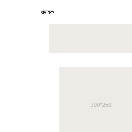
संपादक
.