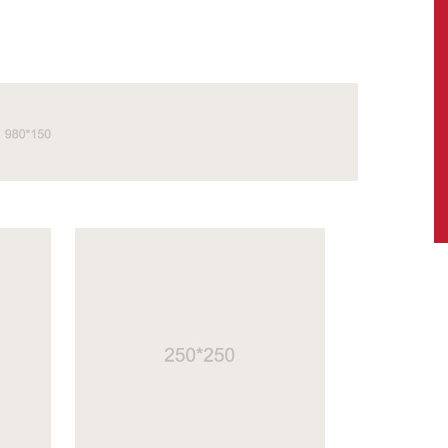
News,
Latest
News