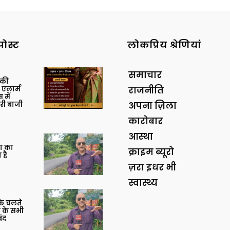
पोस्ट
लोकप्रिय श्रेणियां
समाचार
 की
एलार्म
राजनीति
 में
री बाजी
अपना ज़िला
कारोबार
आस्था
गा का
क्राइम ब्यूरो
 है
ज़रा इधर भी
स्वास्थ्य
के चलते
क के सभी
ंद