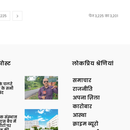
,225
पेज 3,225 का 3,201
पोस्ट
लोकप्रिय श्रेणियां
समाचार
के चलते
क के सभी
राजनीति
ंद
अपना ज़िला
कारोबार
आस्था
दिक संस्थान
स बैच में
क्राइम ब्यूरो
सीटों पर