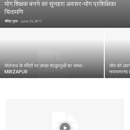
योग शिक्षक बनने का सुनहरा अवसर-योग प्रशिक्षिका
चिंतामणि
वीरेंद्र गुप्ता
-
June 25, 2017
भोलेनाथ के मंदिरों पर उमड़ा श्रद्धालुओं का जत्था-
जीव को अपना 
MIRZAPUR
नारायणानंद 