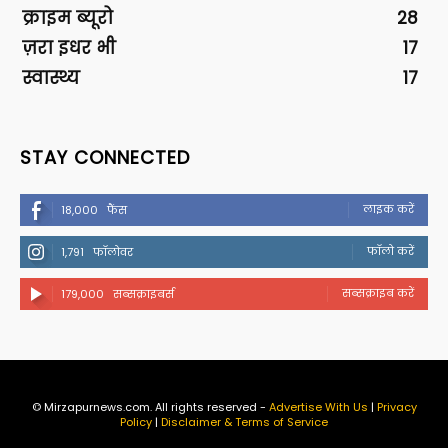
क्राइम ब्यूरो
28
ज़रा इधर भी
17
स्वास्थ्य
17
STAY CONNECTED
लाइक करें
18,000
फैंस
फॉलो करें
1,791
फॉलोवर
सब्सक्राइब करें
179,000
सब्सक्राइबर्स
© Mirzapurnews.com. All rights reserved -
Advertise With Us
|
Privacy
Policy
|
Disclaimer & Terms of Service