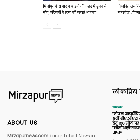
मिर्जापुर में दो मासूम भाइयों की गड्ढे में डूबने से
विश्वविद्यालय निर
मौत, परिजनों ने हत्या की जताई आशंका
समझौता : जिला
लोकप्रिय 
समाचार
एपेक्स आयुर्वेद
9वीं बीएएमएस बैच
ABOUT US
हेतु 100 सीटों पर
एनसीआईएसएम 
प्राप्त*
Mirzapurnews.com
brings Latest News in