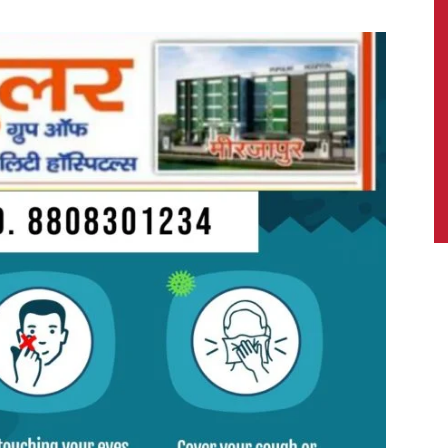
News,
Latest
News