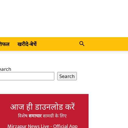
शिफल
खरीदे-बेचें
earch
Search
आज ही डाउनलोड करें
विशेष
समाचार
सामग्री के लिए
Mirzapur News Live - Official App