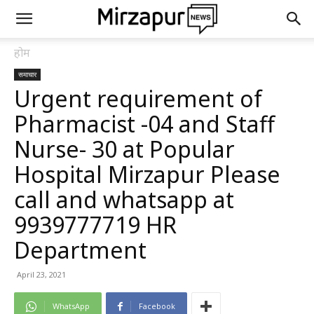
होम
समाचार
Urgent requirement of
Pharmacist -04 and Staff
Nurse- 30 at Popular
Hospital Mirzapur Please
call and whatsapp at
9939777719 HR
Department
April 23, 2021
WhatsApp
Facebook