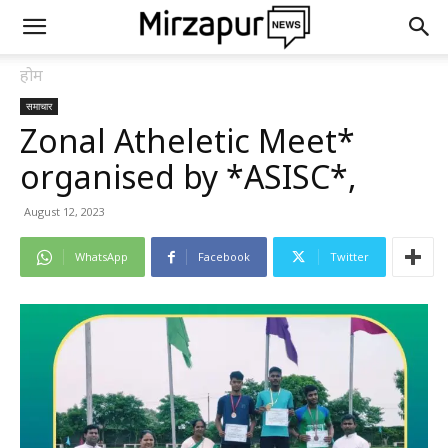
होम
समाचार
Zonal Atheletic Meet*
organised by *ASISC*,
August 12, 2023
WhatsApp
Facebook
Twitter