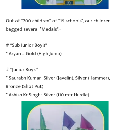
Out of *700 children* of *19 schools*, our children
bagged several *Medals*:-
# *Sub Junior Boy’s*
* Aryan – Gold (High Jump)
# *Junior Boy’s*
* Saurabh Kumar- Silver (Javelin), Silver (Hammer),
Bronze (Shot Put)
* Ashish Kr Singh- Silver (110 mtr Hurdle)