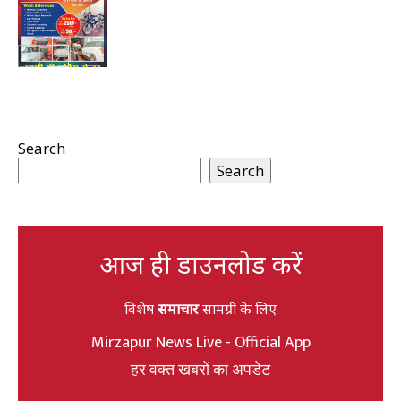
Search
Search
आज ही डाउनलोड करें
विशेष
समाचार
सामग्री के लिए
Mirzapur News Live - Official App
हर वक्त खबरों का अपडेट