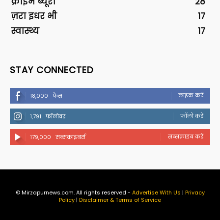
क्राइम ब्यूरो
28
ज़रा इधर भी
17
स्वास्थ्य
17
STAY CONNECTED
लाइक करें
18,000
फैंस
फॉलो करें
1,791
फॉलोवर
सब्सक्राइब करें
179,000
सब्सक्राइबर्स
© Mirzapurnews.com. All rights reserved -
Advertise With Us
|
Privacy
Policy
|
Disclaimer & Terms of Service