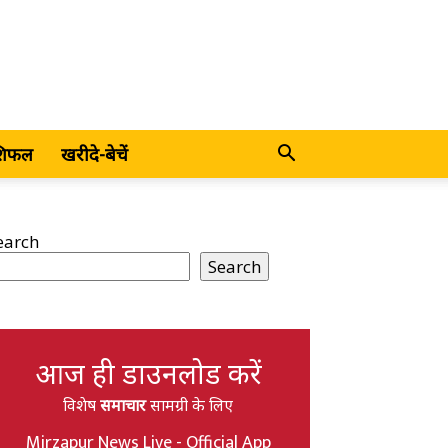
शिफल
खरीदे-बेचें
earch
Search
आज ही डाउनलोड करें
विशेष
समाचार
सामग्री के लिए
Mirzapur News Live - Official App