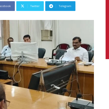
acebook
Twitter
Telegram
News,
Latest
News