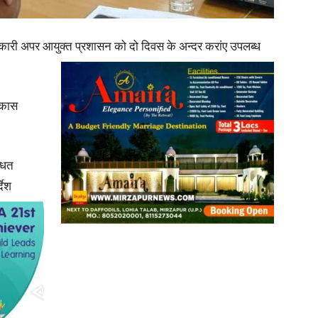
in
धिकारी अपर आयुक्त प्रशासन को दो दिवस के अन्दर करांए उपलब्ध
िकास
Hindi,
्धित
देश
Today
Hindi